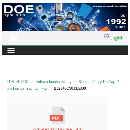
Přeskočit
na
obsah
English
TDK-EPCOS
>
Fóliové kondenzátory
>
Kondenzátory PhiCap™
pro kompenzaci účiníku
>
B32340C5031A330