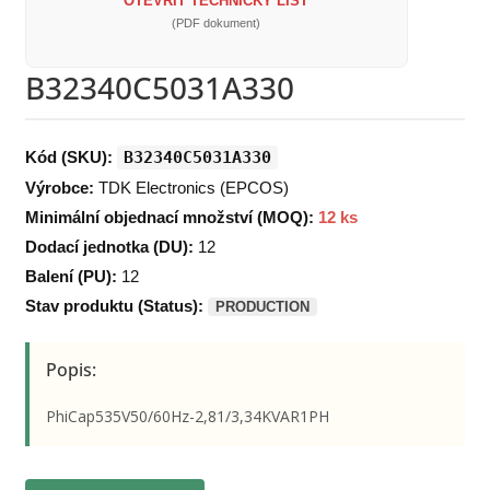
OTEVŘÍT TECHNICKÝ LIST
(PDF dokument)
B32340C5031A330
Kód (SKU):
B32340C5031A330
Výrobce:
TDK Electronics (EPCOS)
Minimální objednací množství (MOQ):
12 ks
Dodací jednotka (DU):
12
Balení (PU):
12
Stav produktu (Status):
PRODUCTION
Popis:
PhiCap535V50/60Hz-2,81/3,34KVAR1PH