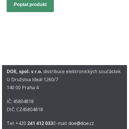
Poptat produkt
DOE, spol. s r.o.
distribuce elektronických součástek
U Družstva Ideál 1260/7
140 00 Praha 4
IČ: 45804818
DIČ: CZ45804818
Tel: +420
241 412 033
E-mail:
doe@doe.cz