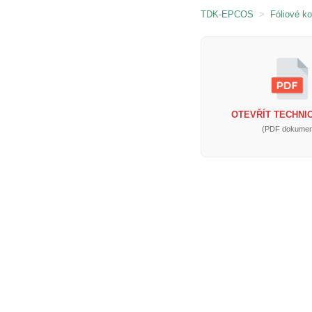
TDK-EPCOS
>
Fóliové k
OTEVŘÍT TECHNIC
(PDF dokumen