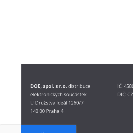
DOE, spol. s r.o.
distribuce
IČ: 45
elektronických součástek
DIČ: C
U Družstva Ideál 1260/7
140 00 Praha 4