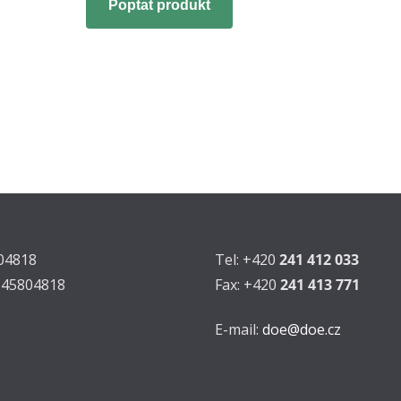
Poptat produkt
804818
Tel: +420
241 412 033
Z45804818
Fax: +420
241 413 771
E-mail:
doe@doe.cz