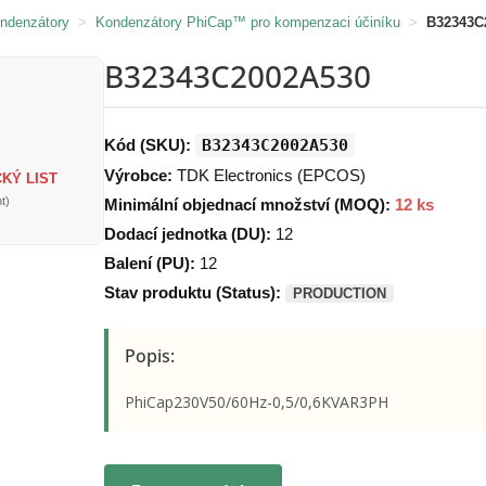
ondenzátory
>
Kondenzátory PhiCap™ pro kompenzaci účiníku
>
B32343C
B32343C2002A530
Kód (SKU):
B32343C2002A530
Výrobce:
TDK Electronics (EPCOS)
KÝ LIST
t)
Minimální objednací množství (MOQ):
12 ks
Dodací jednotka (DU):
12
Balení (PU):
12
Stav produktu (Status):
PRODUCTION
Popis:
PhiCap230V50/60Hz-0,5/0,6KVAR3PH