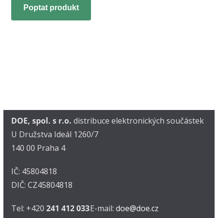
Poptat produkt
DOE, spol. s r.o.
distribuce elektronických součástek
U Družstva Ideál 1260/7
140 00 Praha 4
IČ: 45804818
DIČ: CZ45804818
Tel: +420
241 412 033
E-mail:
doe@doe.cz