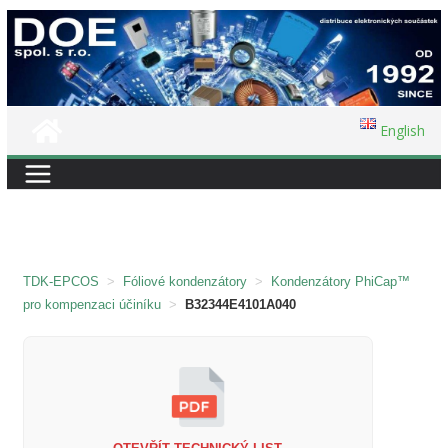
Přeskočit
na
obsah
English
TDK-EPCOS
>
Fóliové kondenzátory
>
Kondenzátory PhiCap™
pro kompenzaci účiníku
>
B32344E4101A040