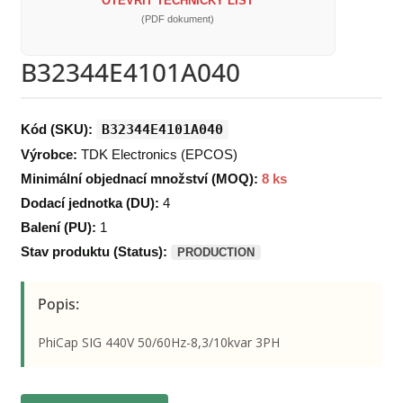
OTEVŘÍT TECHNICKÝ LIST
(PDF dokument)
B32344E4101A040
Kód (SKU):
B32344E4101A040
Výrobce:
TDK Electronics (EPCOS)
Minimální objednací množství (MOQ):
8 ks
Dodací jednotka (DU):
4
Balení (PU):
1
Stav produktu (Status):
PRODUCTION
Popis:
PhiCap SIG 440V 50/60Hz-8,3/10kvar 3PH