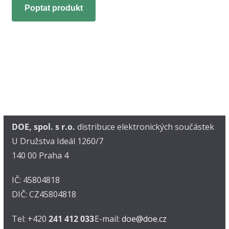
Poptat produkt
DOE, spol. s r.o.
distribuce elektronických součástek
U Družstva Ideál 1260/7
140 00 Praha 4
IČ: 45804818
DIČ: CZ45804818
Tel: +420
241 412 033
E-mail:
doe@doe.cz