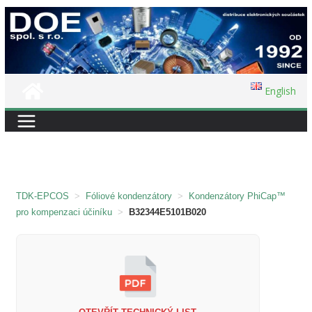
Přeskočit
na
obsah
English
TDK-EPCOS
>
Fóliové kondenzátory
>
Kondenzátory PhiCap™
pro kompenzaci účiníku
>
B32344E5101B020