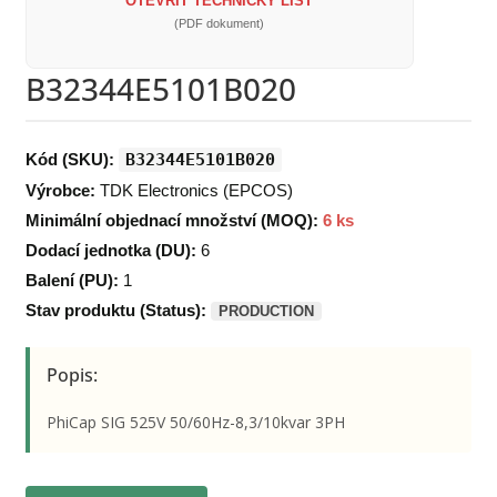
OTEVŘÍT TECHNICKÝ LIST
(PDF dokument)
B32344E5101B020
Kód (SKU):
B32344E5101B020
Výrobce:
TDK Electronics (EPCOS)
Minimální objednací množství (MOQ):
6 ks
Dodací jednotka (DU):
6
Balení (PU):
1
Stav produktu (Status):
PRODUCTION
Popis:
PhiCap SIG 525V 50/60Hz-8,3/10kvar 3PH