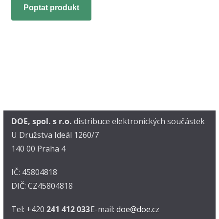
Poptat produkt
DOE, spol. s r.o.
distribuce elektronických součástek
U Družstva Ideál 1260/7
140 00 Praha 4
IČ: 45804818
DIČ: CZ45804818
Tel: +420
241 412 033
E-mail:
doe@doe.cz