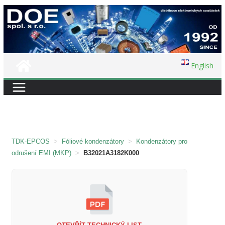
Přeskočit
na
obsah
English
TDK-EPCOS
>
Fóliové kondenzátory
>
Kondenzátory pro
odrušení EMI (MKP)
>
B32021A3182K000