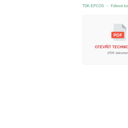
TDK-EPCOS
>
Fóliové k
OTEVŘÍT TECHNIC
(PDF dokumen