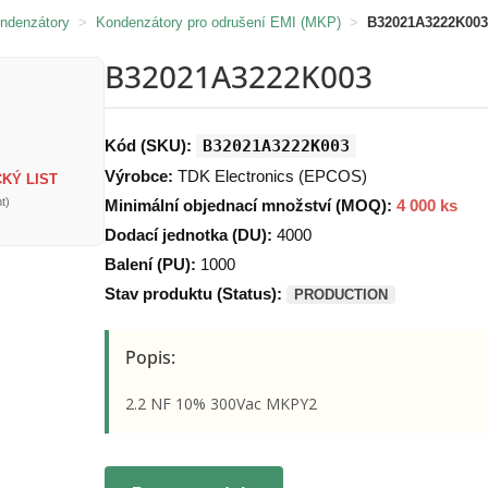
ondenzátory
>
Kondenzátory pro odrušení EMI (MKP)
>
B32021A3222K003
B32021A3222K003
Kód (SKU):
B32021A3222K003
Výrobce:
TDK Electronics (EPCOS)
KÝ LIST
t)
Minimální objednací množství (MOQ):
4 000 ks
Dodací jednotka (DU):
4000
Balení (PU):
1000
Stav produktu (Status):
PRODUCTION
Popis:
2.2 NF 10% 300Vac MKPY2