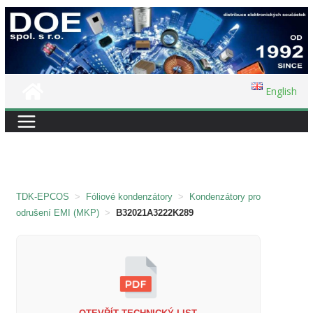
Přeskočit
na
obsah
English
TDK-EPCOS
>
Fóliové kondenzátory
>
Kondenzátory pro
odrušení EMI (MKP)
>
B32021A3222K289