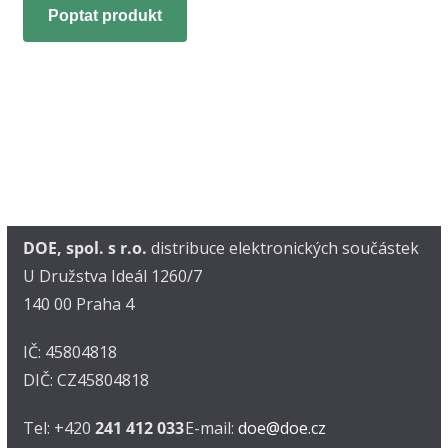
Poptat produkt
DOE, spol. s r.o.
distribuce elektronických součástek
U Družstva Ideál 1260/7
140 00 Praha 4
IČ: 45804818
DIČ: CZ45804818
Tel: +420
241 412 033
E-mail:
doe@doe.cz