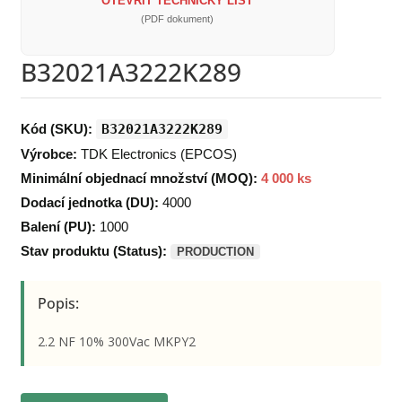
OTEVŘÍT TECHNICKÝ LIST
(PDF dokument)
B32021A3222K289
Kód (SKU):
B32021A3222K289
Výrobce:
TDK Electronics (EPCOS)
Minimální objednací množství (MOQ):
4 000 ks
Dodací jednotka (DU):
4000
Balení (PU):
1000
Stav produktu (Status):
PRODUCTION
Popis:
2.2 NF 10% 300Vac MKPY2