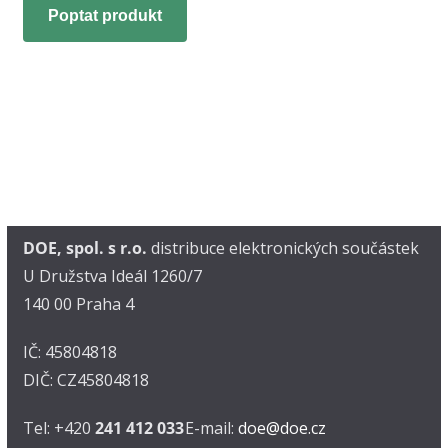
Poptat produkt
DOE, spol. s r.o.
distribuce elektronických součástek
U Družstva Ideál 1260/7
140 00 Praha 4
IČ: 45804818
DIČ: CZ45804818
Tel: +420
241 412 033
E-mail:
doe@doe.cz