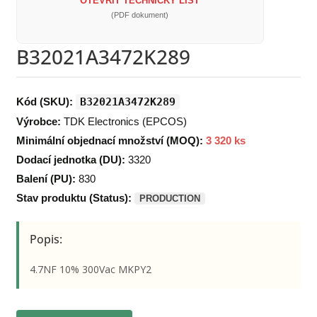
OTEVŘÍT TECHNICKÝ LIST
(PDF dokument)
B32021A3472K289
Kód (SKU):
B32021A3472K289
Výrobce:
TDK Electronics (EPCOS)
Minimální objednací množství (MOQ):
3 320 ks
Dodací jednotka (DU):
3320
Balení (PU):
830
Stav produktu (Status):
PRODUCTION
Popis:
4.7NF 10% 300Vac MKPY2