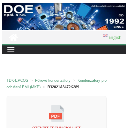
Přeskočit
na
obsah
English
TDK-EPCOS
>
Fóliové kondenzátory
>
Kondenzátory pro
odrušení EMI (MKP)
>
B32021A3472K289