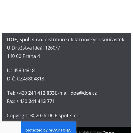
DOE, spol. s r.o.
distribuce elektronických součástek
U Družstva Ideál 1260/7
140 00 Praha 4
IČ: 45804818
DIČ: CZ45804818
Tel: +420
241 412 033
E-mail:
doe@doe.cz
Fax: +420
241 413 771
Copyright © 2026
DOE spol. s r.o.
.
Tento web je chráněn pomocí reCAPTCHA a platí pro něj
Zásady