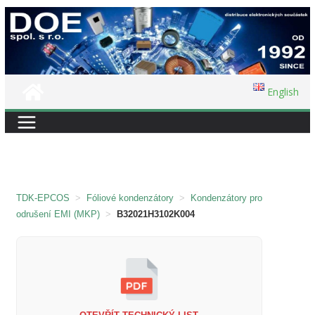
Přeskočit
na
obsah
English
TDK-EPCOS
>
Fóliové kondenzátory
>
Kondenzátory pro
odrušení EMI (MKP)
>
B32021H3102K004