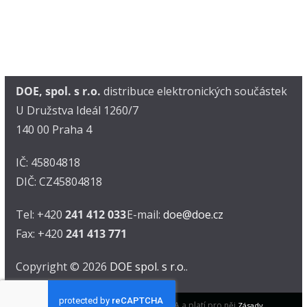
DOE, spol. s r.o.
distribuce elektronických součástek
U Družstva Ideál 1260/7
140 00 Praha 4
IČ: 45804818
DIČ: CZ45804818
Tel: +420
241 412 033
E-mail:
doe@doe.cz
Fax: +420
241 413 771
Copyright © 2026
DOE spol. s r.o.
.
Tento web je chráněn pomocí reCAPTCHA a platí pro něj
Zásady