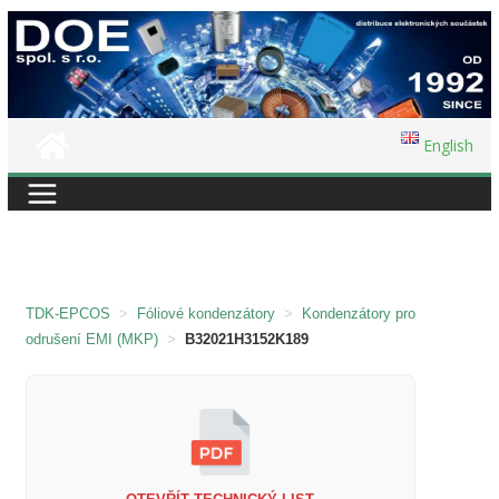
Přeskočit
na
obsah
English
TDK-EPCOS
>
Fóliové kondenzátory
>
Kondenzátory pro
odrušení EMI (MKP)
>
B32021H3152K189