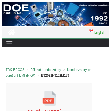
Přeskočit
na
obsah
English
TDK-EPCOS
>
Fóliové kondenzátory
>
Kondenzátory pro
odrušení EMI (MKP)
>
B32021H3152M189