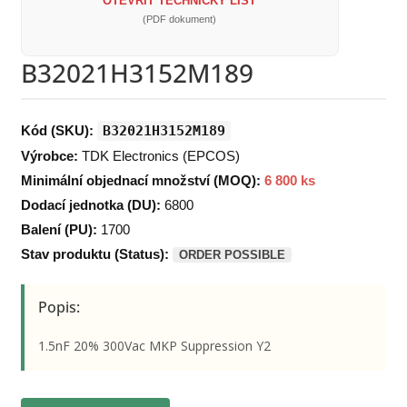
OTEVŘÍT TECHNICKÝ LIST
(PDF dokument)
B32021H3152M189
Kód (SKU):
B32021H3152M189
Výrobce:
TDK Electronics (EPCOS)
Minimální objednací množství (MOQ):
6 800 ks
Dodací jednotka (DU):
6800
Balení (PU):
1700
Stav produktu (Status):
ORDER POSSIBLE
Popis:
1.5nF 20% 300Vac MKP Suppression Y2