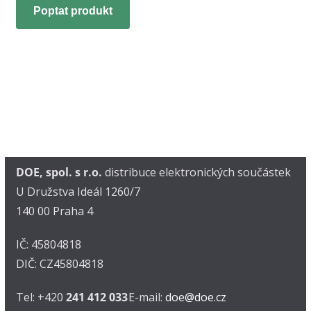
Poptat produkt
DOE, spol. s r.o.
distribuce elektronických součástek
U Družstva Ideál 1260/7
140 00 Praha 4
IČ: 45804818
DIČ: CZ45804818
Tel: +420
241 412 033
E-mail:
doe@doe.cz