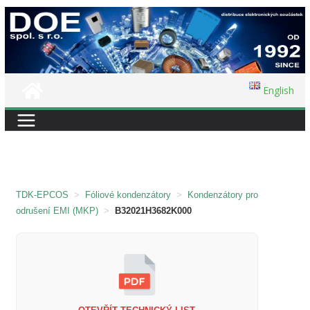
Přeskočit
na
obsah
English
TDK-EPCOS
>
Fóliové kondenzátory
>
Kondenzátory pro
odrušení EMI (MKP)
>
B32021H3682K000