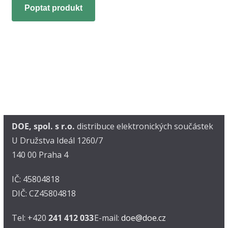
Poptat produkt
DOE, spol. s r.o.
distribuce elektronických součástek
U Družstva Ideál 1260/7
140 00 Praha 4
IČ: 45804818
DIČ: CZ45804818
Tel: +420
241 412 033
E-mail:
doe@doe.cz