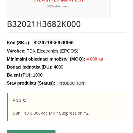
OTEVŘÍT TECHNICKÝ LIST
(PDF dokument)
B32021H3682K000
Kód (SKU):
B32021H3682K000
Výrobce:
TDK Electronics (EPCOS)
Minimální objednací množství (MOQ):
4 000 ks
Dodací jednotka (DU):
4000
Balení (PU):
1000
Stav produktu (Status):
PRODUCTION
Popis:
6.8nF 10% 300Vac MKP Suppression Y2