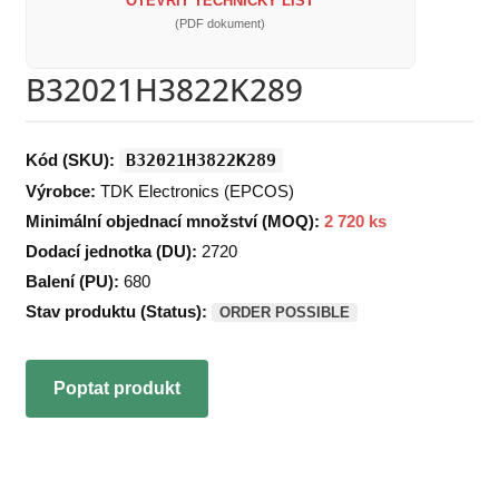
OTEVŘÍT TECHNICKÝ LIST
(PDF dokument)
B32021H3822K289
Kód (SKU):
B32021H3822K289
Výrobce:
TDK Electronics (EPCOS)
Minimální objednací množství (MOQ):
2 720 ks
Dodací jednotka (DU):
2720
Balení (PU):
680
Stav produktu (Status):
ORDER POSSIBLE
Poptat produkt