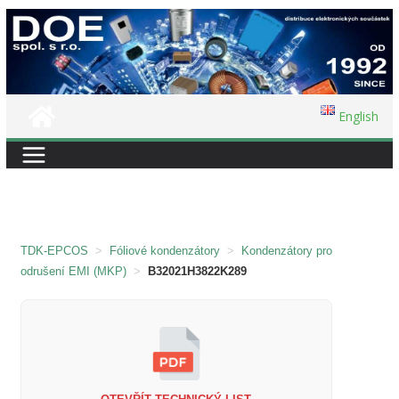
Přeskočit
na
obsah
English
TDK-EPCOS
>
Fóliové kondenzátory
>
Kondenzátory pro
odrušení EMI (MKP)
>
B32021H3822K289