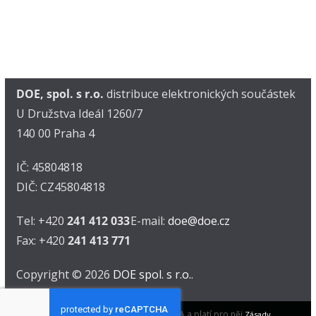
DOE, spol. s r.o.
distribuce elektronických součástek
U Družstva Ideál 1260/7
140 00 Praha 4
IČ: 45804818
DIČ: CZ45804818
Tel: +420
241 412 033
E-mail:
doe@doe.cz
Fax: +420
241 413 771
Copyright © 2026
DOE spol. s r.o.
.
Tento web je chráněn pomocí reCAPTCHA a platí pro něj
Zásady