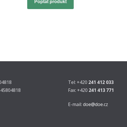
Poptat produkt
804818
Tel: +420
241 412 033
Z45804818
Fax: +420
241 413 771
E-mail:
doe@doe.cz