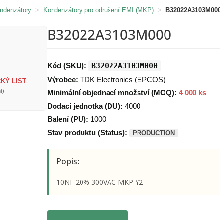
ondenzátory
>
Kondenzátory pro odrušení EMI (MKP)
>
B32022A3103M00
B32022A3103M000
Kód (SKU):
B32022A3103M000
Výrobce:
TDK Electronics (EPCOS)
KÝ LIST
t)
Minimální objednací množství (MOQ):
4 000 ks
Dodací jednotka (DU):
4000
Balení (PU):
1000
Stav produktu (Status):
PRODUCTION
Popis:
10NF 20% 300VAC MKP Y2