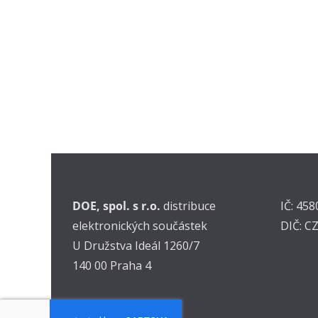
DOE, spol. s r.o.
distribuce
IČ: 45
elektronických součástek
DIČ: C
U Družstva Ideál 1260/7
140 00 Praha 4