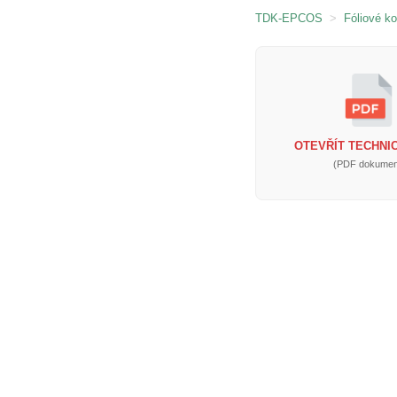
TDK-EPCOS
>
Fóliové k
OTEVŘÍT TECHNIC
(PDF dokumen