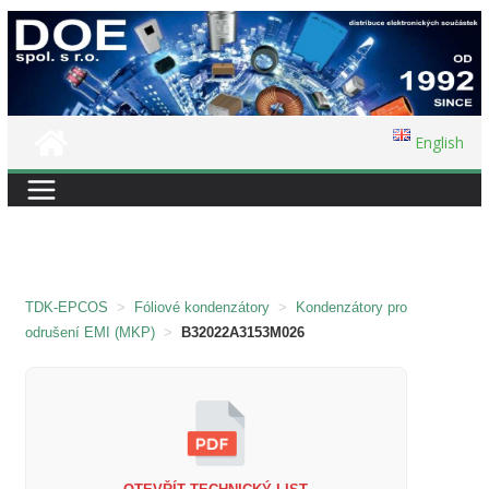
Přeskočit
na
obsah
English
TDK-EPCOS
>
Fóliové kondenzátory
>
Kondenzátory pro
odrušení EMI (MKP)
>
B32022A3153M026