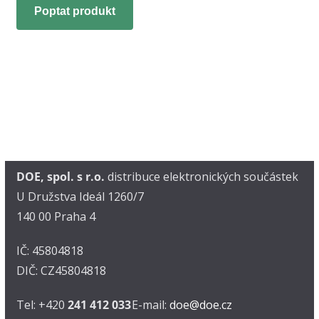
Poptat produkt
DOE, spol. s r.o.
distribuce elektronických součástek
U Družstva Ideál 1260/7
140 00 Praha 4
IČ: 45804818
DIČ: CZ45804818
Tel: +420
241 412 033
E-mail:
doe@doe.cz