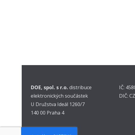
DOE, spol. s r.o.
distribuce
IČ: 45
elektronických součástek
DIČ: C
U Družstva Ideál 1260/7
140 00 Praha 4