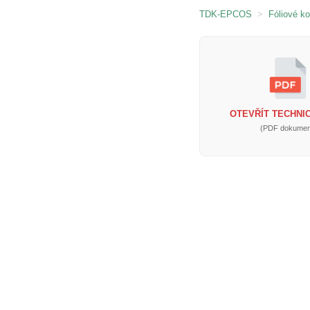
TDK-EPCOS
>
Fóliové k
OTEVŘÍT TECHNIC
(PDF dokumen