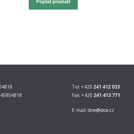
Poptat produkt
804818
Tel: +420
241 412 033
Z45804818
Fax: +420
241 413 771
E-mail:
doe@doe.cz