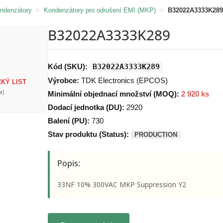
ondenzátory
>
Kondenzátory pro odrušení EMI (MKP)
>
B32022A3333K289
B32022A3333K289
Kód (SKU):
B32022A3333K289
Výrobce:
TDK Electronics (EPCOS)
KÝ LIST
t)
Minimální objednací množství (MOQ):
2 920 ks
Dodací jednotka (DU):
2920
Balení (PU):
730
Stav produktu (Status):
PRODUCTION
Popis:
33NF 10% 300VAC MKP Suppression Y2