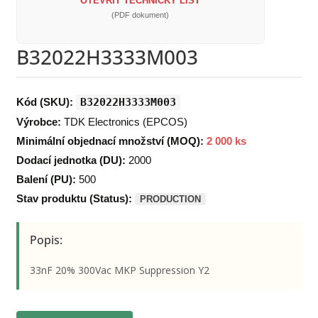
OTEVŘÍT TECHNICKÝ LIST
(PDF dokument)
B32022H3333M003
Kód (SKU):
B32022H3333M003
Výrobce:
TDK Electronics (EPCOS)
Minimální objednací množství (MOQ):
2 000 ks
Dodací jednotka (DU):
2000
Balení (PU):
500
Stav produktu (Status):
PRODUCTION
Popis:
33nF 20% 300Vac MKP Suppression Y2