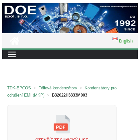
Přeskočit
na
obsah
English
TDK-EPCOS
>
Fóliové kondenzátory
>
Kondenzátory pro
odrušení EMI (MKP)
>
B32022H3333M003