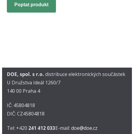
Poptat produkt
DOE, spol. s r.o.
distribuce elektronických součástek
U Družstva Ideál 1260/7
140 00 Praha 4
IČ: 45804818
DIČ: CZ45804818
Tel: +420
241 412 033
E-mail:
doe@doe.cz