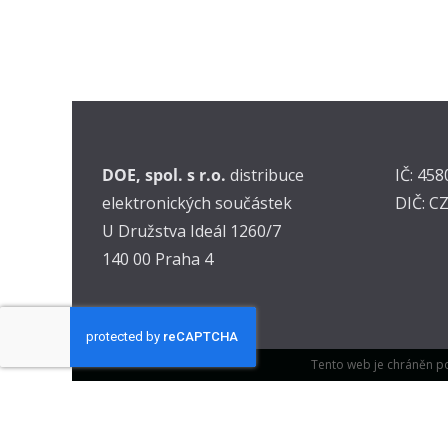
DOE, spol. s r.o.
distribuce
IČ: 45
elektronických součástek
DIČ: C
U Družstva Ideál 1260/7
140 00 Praha 4
Tento web je chráněn p