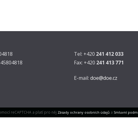
804818
Tel: +420
241 412 033
Z45804818
Fax: +420
241 413 771
E-mail:
doe@doe.cz
omocí reCAPTCHA a platí pro něj
a
Zásady ochrany osobních údajů
Smluvní podm