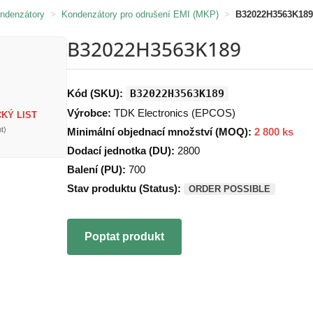
ondenzátory
>
Kondenzátory pro odrušení EMI (MKP)
>
B32022H3563K189
B32022H3563K189
Kód (SKU):
B32022H3563K189
Výrobce:
TDK Electronics (EPCOS)
KÝ LIST
t)
Minimální objednací množství (MOQ):
2 800 ks
Dodací jednotka (DU):
2800
Balení (PU):
700
Stav produktu (Status):
ORDER POSSIBLE
Poptat produkt