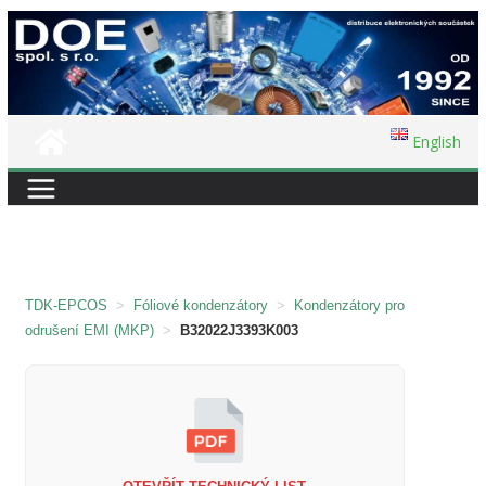
Přeskočit
na
obsah
English
TDK-EPCOS
>
Fóliové kondenzátory
>
Kondenzátory pro
odrušení EMI (MKP)
>
B32022J3393K003