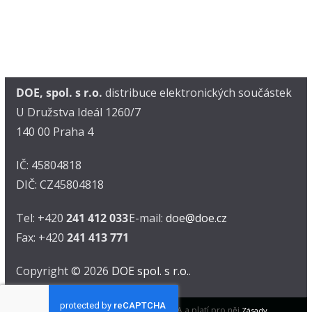
DOE, spol. s r.o.
distribuce elektronických součástek
U Družstva Ideál 1260/7
140 00 Praha 4
IČ: 45804818
DIČ: CZ45804818
Tel: +420
241 412 033
E-mail:
doe@doe.cz
Fax: +420
241 413 771
Copyright © 2026
DOE spol. s r.o.
.
Tento web je chráněn pomocí reCAPTCHA a platí pro něj
Zásady