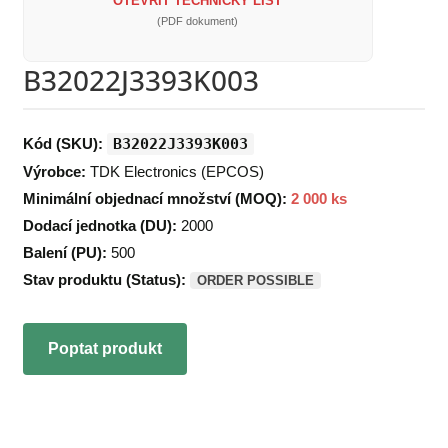
OTEVŘÍT TECHNICKÝ LIST
(PDF dokument)
B32022J3393K003
Kód (SKU):
B32022J3393K003
Výrobce:
TDK Electronics (EPCOS)
Minimální objednací množství (MOQ):
2 000 ks
Dodací jednotka (DU):
2000
Balení (PU):
500
Stav produktu (Status):
ORDER POSSIBLE
Poptat produkt