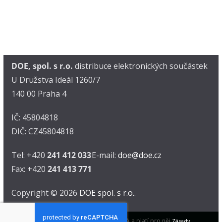
DOE, spol. s r.o.
distribuce elektronických součástek
U Družstva Ideál 1260/7
140 00 Praha 4
IČ: 45804818
DIČ: CZ45804818
Tel: +420
241 412 033
E-mail:
doe@doe.cz
Fax: +420
241 413 771
Copyright © 2026
DOE spol. s r.o.
.
Tento web je chráněn pomocí reCAPTCHA a platí pro něj
Zásady