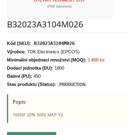
OTEVŘÍT TECHNICKÝ LIST
(PDF dokument)
B32023A3104M026
Kód (SKU):
B32023A3104M026
Výrobce:
TDK Electronics (EPCOS)
Minimální objednací množství (MOQ):
1 800 ks
Dodací jednotka (DU):
1800
Balení (PU):
450
Stav produktu (Status):
PRODUCTION
Popis:
100NF 20% 300V MKP Y2