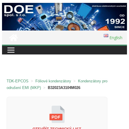
Přeskočit
na
obsah
English
TDK-EPCOS
>
Fóliové kondenzátory
>
Kondenzátory pro
odrušení EMI (MKP)
>
B32023A3104M026