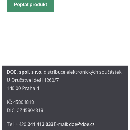
Poptat produkt
DOE, spol. s r.o.
distribuce elektronických součástek
U Družstva Ideál 1260/7
140 00 Praha 4
IČ: 45804818
DIČ: CZ45804818
Tel: +420
241 412 033
E-mail:
doe@doe.cz