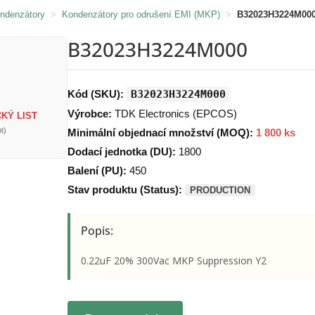
ondenzátory
>
Kondenzátory pro odrušení EMI (MKP)
>
B32023H3224M00
B32023H3224M000
Kód (SKU):
B32023H3224M000
Výrobce:
TDK Electronics (EPCOS)
KÝ LIST
t)
Minimální objednací množství (MOQ):
1 800 ks
Dodací jednotka (DU):
1800
Balení (PU):
450
Stav produktu (Status):
PRODUCTION
Popis:
0.22uF 20% 300Vac MKP Suppression Y2