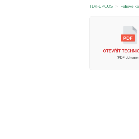
TDK-EPCOS
>
Fóliové k
OTEVŘÍT TECHNIC
(PDF dokumen