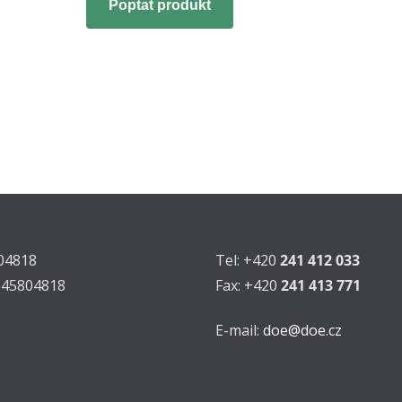
Poptat produkt
804818
Tel: +420
241 412 033
Z45804818
Fax: +420
241 413 771
E-mail:
doe@doe.cz