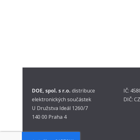
DOE, spol. s r.o.
distribuce
IČ: 45
elektronických součástek
DIČ: C
U Družstva Ideál 1260/7
140 00 Praha 4