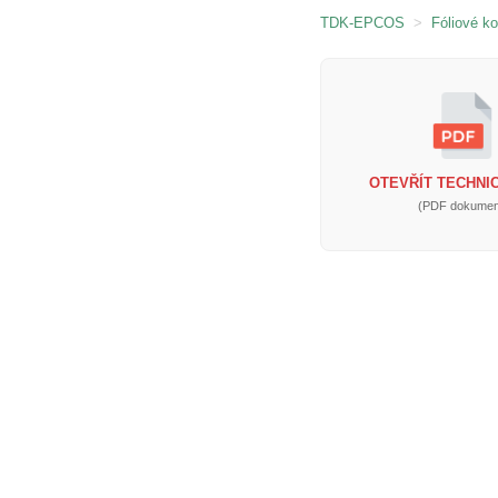
TDK-EPCOS
>
Fóliové k
OTEVŘÍT TECHNIC
(PDF dokumen