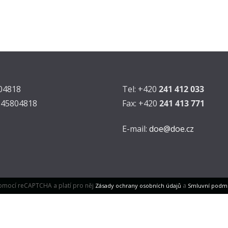
804818
Tel: +420
241 412 033
Z45804818
Fax: +420
241 413 771
E-mail:
doe@doe.cz
omocí reCAPTCHA a platí pro něj
a
Zásady ochrany osobních údajů
Smluvní podm