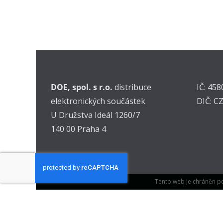
DOE, spol. s r.o.
distribuce
IČ: 45
elektronických součástek
DIČ: C
U Družstva Ideál 1260/7
140 00 Praha 4
Tento web je chráněn p