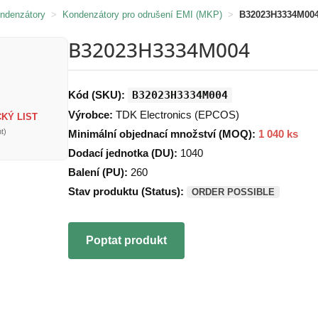
ondenzátory
>
Kondenzátory pro odrušení EMI (MKP)
>
B32023H3334M00
B32023H3334M004
Kód (SKU):
B32023H3334M004
Výrobce:
TDK Electronics (EPCOS)
KÝ LIST
t)
Minimální objednací množství (MOQ):
1 040 ks
Dodací jednotka (DU):
1040
Balení (PU):
260
Stav produktu (Status):
ORDER POSSIBLE
Poptat produkt