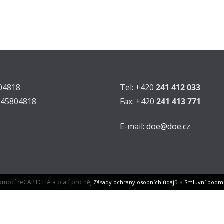
804818
Tel: +420
241 412 033
Z45804818
Fax: +420
241 413 771
E-mail:
doe@doe.cz
omocí reCAPTCHA a platí pro něj
a
Zásady ochrany osobních údajů
Smluvní podm