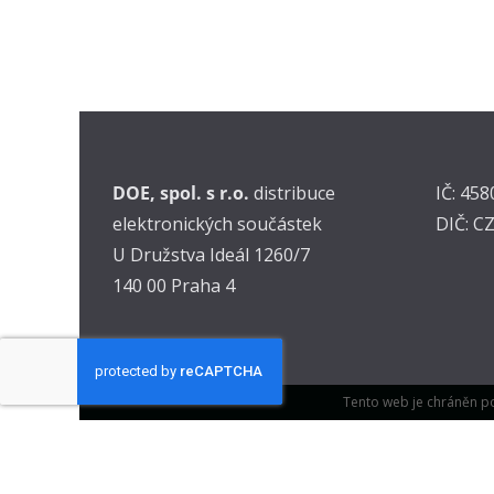
DOE, spol. s r.o.
distribuce
IČ: 45
elektronických součástek
DIČ: C
U Družstva Ideál 1260/7
140 00 Praha 4
Tento web je chráněn p