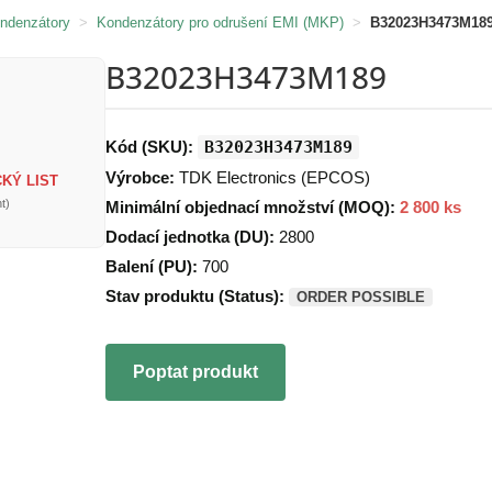
ondenzátory
>
Kondenzátory pro odrušení EMI (MKP)
>
B32023H3473M18
B32023H3473M189
Kód (SKU):
B32023H3473M189
Výrobce:
TDK Electronics (EPCOS)
KÝ LIST
t)
Minimální objednací množství (MOQ):
2 800 ks
Dodací jednotka (DU):
2800
Balení (PU):
700
Stav produktu (Status):
ORDER POSSIBLE
Poptat produkt