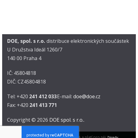
DOE, spol. s r.o.
distribuce elektronických součástek
U Družstva Ideál 1260/7
140 00 Praha 4
IČ: 45804818
DIČ: CZ45804818
Tel: +420
241 412 033
E-mail:
doe@doe.cz
Fax: +420
241 413 771
Copyright © 2026
DOE spol. s r.o.
.
Tento web je chráněn pomocí reCAPTCHA a platí pro něj
Zásady