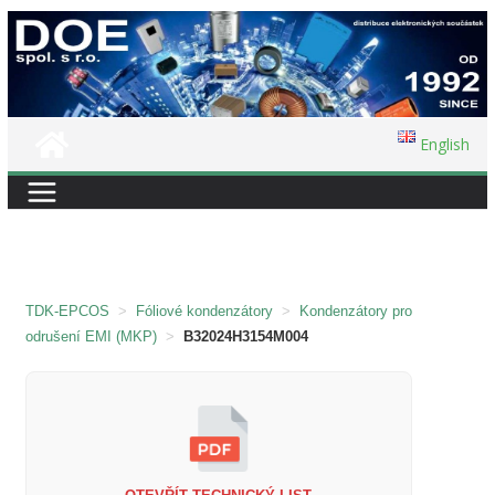
Přeskočit
na
obsah
English
TDK-EPCOS
>
Fóliové kondenzátory
>
Kondenzátory pro
odrušení EMI (MKP)
>
B32024H3154M004