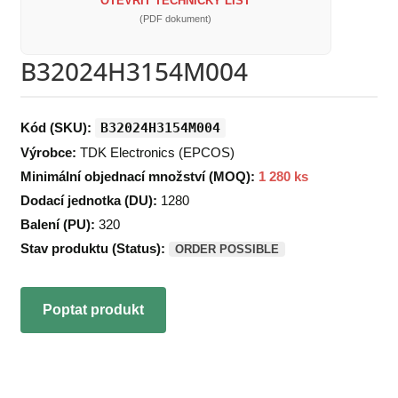
OTEVŘÍT TECHNICKÝ LIST
(PDF dokument)
B32024H3154M004
Kód (SKU):
B32024H3154M004
Výrobce:
TDK Electronics (EPCOS)
Minimální objednací množství (MOQ):
1 280 ks
Dodací jednotka (DU):
1280
Balení (PU):
320
Stav produktu (Status):
ORDER POSSIBLE
Poptat produkt