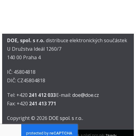
DOE, spol. s r.o.
distribuce elektronických součástek
U Družstva Ideál 1260/7
140 00 Praha 4
IČ: 45804818
DIČ: CZ45804818
Tel: +420
241 412 033
E-mail:
doe@doe.cz
Fax: +420
241 413 771
Copyright © 2026
DOE spol. s r.o.
.
Tento web je chráněn pomocí reCAPTCHA a platí pro něj
Zásady