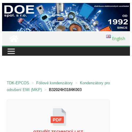
Přeskočit
na
obsah
English
TDK-EPCOS
>
Fóliové kondenzátory
>
Kondenzátory pro
odrušení EMI (MKP)
>
B32024H3184K003