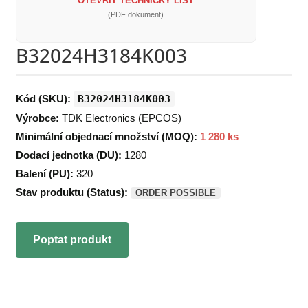
OTEVŘÍT TECHNICKÝ LIST
(PDF dokument)
B32024H3184K003
Kód (SKU):
B32024H3184K003
Výrobce:
TDK Electronics (EPCOS)
Minimální objednací množství (MOQ):
1 280 ks
Dodací jednotka (DU):
1280
Balení (PU):
320
Stav produktu (Status):
ORDER POSSIBLE
Poptat produkt