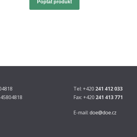
Poptat produkt
804818
Tel: +420
241 412 033
Z45804818
Fax: +420
241 413 771
E-mail:
doe@doe.cz