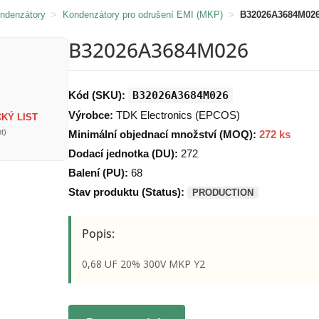
ondenzátory
>
Kondenzátory pro odrušení EMI (MKP)
>
B32026A3684M02
B32026A3684M026
Kód (SKU):
B32026A3684M026
Výrobce:
TDK Electronics (EPCOS)
KÝ LIST
t)
Minimální objednací množství (MOQ):
272 ks
Dodací jednotka (DU):
272
Balení (PU):
68
Stav produktu (Status):
PRODUCTION
Popis:
0,68 UF 20% 300V MKP Y2