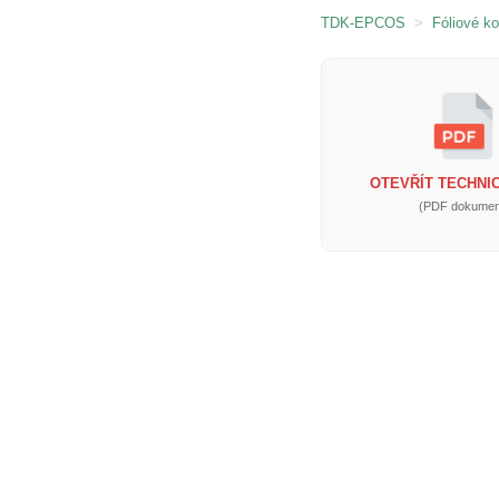
TDK-EPCOS
>
Fóliové k
OTEVŘÍT TECHNIC
(PDF dokumen