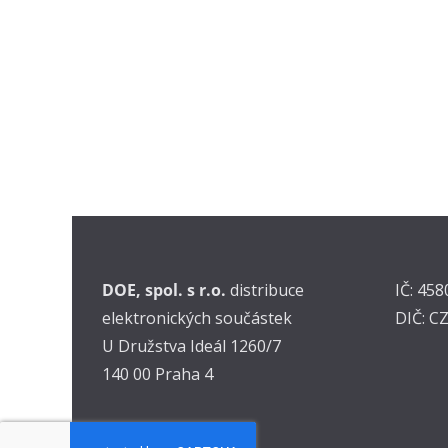
DOE, spol. s r.o.
distribuce
IČ: 45
elektronických součástek
DIČ: C
U Družstva Ideál 1260/7
140 00 Praha 4