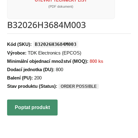
OTEVŘÍT TECHNICKÝ LIST
(PDF dokument)
B32026H3684M003
Kód (SKU):
B32026H3684M003
Výrobce:
TDK Electronics (EPCOS)
Minimální objednací množství (MOQ):
800 ks
Dodací jednotka (DU):
800
Balení (PU):
200
Stav produktu (Status):
ORDER POSSIBLE
Poptat produkt