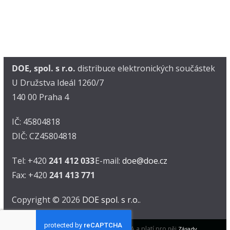
DOE, spol. s r.o.
distribuce elektronických součástek
U Družstva Ideál 1260/7
140 00 Praha 4
IČ: 45804818
DIČ: CZ45804818
Tel: +420
241 412 033
E-mail:
doe@doe.cz
Fax: +420
241 413 771
Copyright © 2026
DOE spol. s r.o.
.
Tento web je chráněn pomocí reCAPTCHA a platí pro něj
Zásady