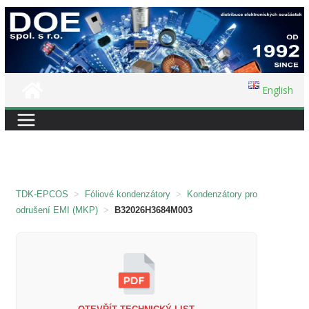
Přeskočit
na
obsah
English
TDK-EPCOS
>
Fóliové kondenzátory
>
Kondenzátory pro
odrušení EMI (MKP)
>
B32026H3684M003