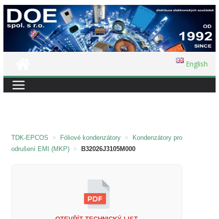
Přeskočit
na
obsah
English
TDK-EPCOS
>
Fóliové kondenzátory
>
Kondenzátory pro
odrušení EMI (MKP)
>
B32026J3105M000