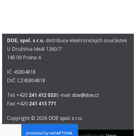
DOE, spol. s r.o.
distribuce elektronických součástek
U Družstva Ideál 1260/7
140 00 Praha 4
IČ: 45804818
DIČ: CZ45804818
Tel: +420
241 412 033
E-mail:
doe@doe.cz
Fax: +420
241 413 771
Copyright © 2026
DOE spol. s r.o.
.
Tento web je chráněn pomocí reCAPTCHA a platí pro něj
Zásady