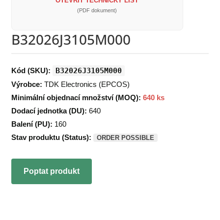
OTEVŘÍT TECHNICKÝ LIST
(PDF dokument)
B32026J3105M000
Kód (SKU):
B32026J3105M000
Výrobce:
TDK Electronics (EPCOS)
Minimální objednací množství (MOQ):
640 ks
Dodací jednotka (DU):
640
Balení (PU):
160
Stav produktu (Status):
ORDER POSSIBLE
Poptat produkt