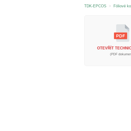
TDK-EPCOS
>
Fóliové k
OTEVŘÍT TECHNIC
(PDF dokumen