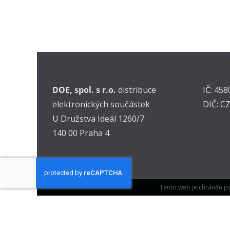
DOE, spol. s r.o.
distribuce
IČ: 45
elektronických součástek
DIČ: C
U Družstva Ideál 1260/7
140 00 Praha 4
Tento web je chráněn p