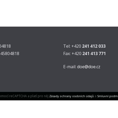
804818
Tel: +420
241 412 033
Z45804818
Fax: +420
241 413 771
E-mail:
doe@doe.cz
omocí reCAPTCHA a platí pro něj
a
Zásady ochrany osobních údajů
Smluvní podm