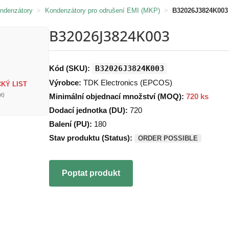
ondenzátory
>
Kondenzátory pro odrušení EMI (MKP)
>
B32026J3824K003
B32026J3824K003
Kód (SKU):
B32026J3824K003
Výrobce:
TDK Electronics (EPCOS)
KÝ LIST
t)
Minimální objednací množství (MOQ):
720 ks
Dodací jednotka (DU):
720
Balení (PU):
180
Stav produktu (Status):
ORDER POSSIBLE
Poptat produkt