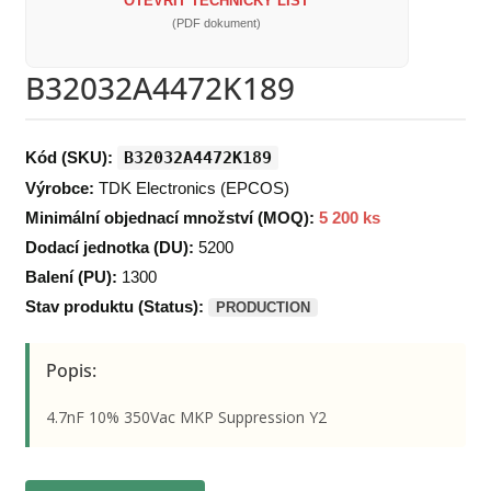
OTEVŘÍT TECHNICKÝ LIST
(PDF dokument)
B32032A4472K189
Kód (SKU):
B32032A4472K189
Výrobce:
TDK Electronics (EPCOS)
Minimální objednací množství (MOQ):
5 200 ks
Dodací jednotka (DU):
5200
Balení (PU):
1300
Stav produktu (Status):
PRODUCTION
Popis:
4.7nF 10% 350Vac MKP Suppression Y2