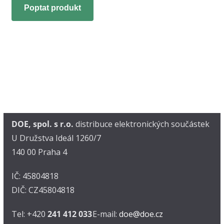
Poptat produkt
DOE, spol. s r.o.
distribuce elektronických součástek
U Družstva Ideál 1260/7
140 00 Praha 4
IČ: 45804818
DIČ: CZ45804818
Tel: +420
241 412 033
E-mail:
doe@doe.cz