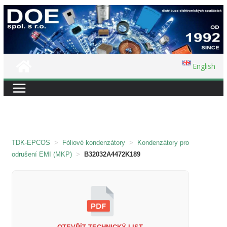
Přeskočit
na
obsah
English
TDK-EPCOS
>
Fóliové kondenzátory
>
Kondenzátory pro
odrušení EMI (MKP)
>
B32032A4472K189