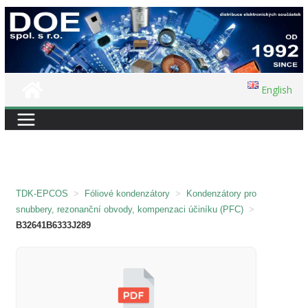
Přeskočit
na
obsah
English
TDK-EPCOS
>
Fóliové kondenzátory
>
Kondenzátory pro
snubbery, rezonanční obvody, kompenzaci účiníku (PFC)
>
B32641B6333J289