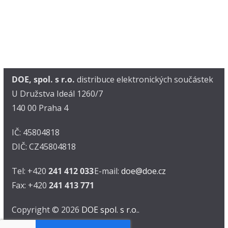
DOE, spol. s r.o.
distribuce elektronických součástek
U Družstva Ideál 1260/7
140 00 Praha 4
IČ: 45804818
DIČ: CZ45804818
Tel: +420
241 412 033
E-mail:
doe@doe.cz
Fax: +420
241 413 771
Copyright © 2026
DOE spol. s r.o.
.