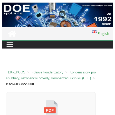
Přeskočit
na
obsah
English
TDK-EPCOS
>
Fóliové kondenzátory
>
Kondenzátory pro
snubbery, rezonanční obvody, kompenzaci účiníku (PFC)
>
B32641B6822J000