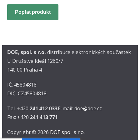
Poptat produkt
DOE, spol. s r.o.
distribuce elektronických součástek
U Družstva Ideál 1260/7
140 00 Praha 4
IČ: 45804818
DIČ: CZ45804818
Tel: +420
241 412 033
E-mail:
doe@doe.cz
Fax: +420
241 413 771
Copyright © 2026
DOE spol. s r.o.
.