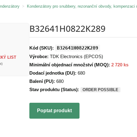
ondenzátory
>
Kondenzátory pro snubbery, rezonanční obvody, kompenzaci 
B32641H0822K289
Kód (SKU):
B32641H0822K289
Výrobce:
TDK Electronics (EPCOS)
KÝ LIST
t)
Minimální objednací množství (MOQ):
2 720 ks
Dodací jednotka (DU):
680
Balení (PU):
680
Stav produktu (Status):
ORDER POSSIBLE
Poptat produkt