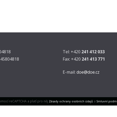
804818
Tel: +420
241 412 033
Z45804818
Fax: +420
241 413 771
E-mail:
doe@doe.cz
omocí reCAPTCHA a platí pro něj
a
Zásady ochrany osobních údajů
Smluvní podm