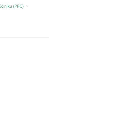
účiníku (PFC)
>