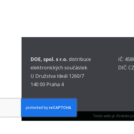
DOE, spol. s r.o.
distribuce
IČ: 45
elektronických součástek
DIČ: C
U Družstva Ideál 1260/7
140 00 Praha 4
Tento web je chráněn p