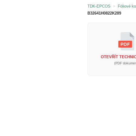
TDK-EPCOS
>
Fóliové k
B32641H0822K289
OTEVŘÍT TECHNIC
(PDF dokumen