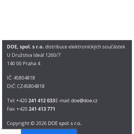
DOE, spol. s r.o.
distribuce elektronických součástek
U Družstva Ideál 1260/7
140 00 Praha 4
IČ: 45804818
DIČ: CZ45804818
Tel: +420
241 412 033
E-mail:
doe@doe.cz
Fax: +420
241 413 771
Copyright © 2026
DOE spol. s r.o.
.