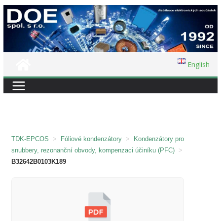
Přeskočit
na
obsah
English
TDK-EPCOS
>
Fóliové kondenzátory
>
Kondenzátory pro
snubbery, rezonanční obvody, kompenzaci účiníku (PFC)
>
B32642B0103K189