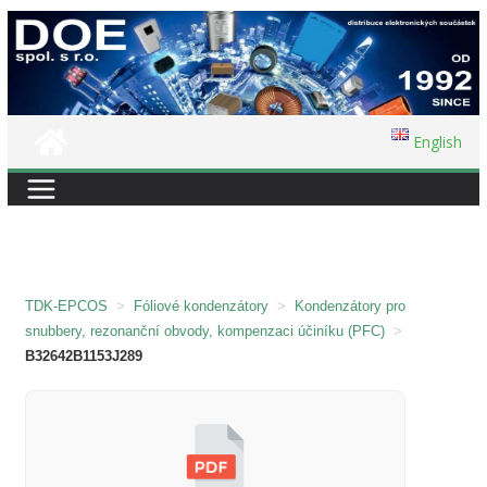
Přeskočit
na
obsah
English
TDK-EPCOS
>
Fóliové kondenzátory
>
Kondenzátory pro
snubbery, rezonanční obvody, kompenzaci účiníku (PFC)
>
B32642B1153J289