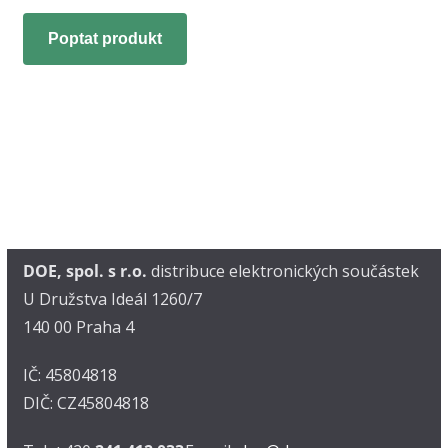
Poptat produkt
DOE, spol. s r.o.
distribuce elektronických součástek
U Družstva Ideál 1260/7
140 00 Praha 4
IČ: 45804818
DIČ: CZ45804818