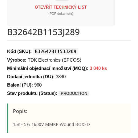
OTEVŘÍT TECHNICKÝ LIST
(PDF dokument)
B32642B1153J289
Kód (SKU):
B32642B1153J289
Výrobce:
TDK Electronics (EPCOS)
Minimální objednací množství (MOQ):
3 840 ks
Dodací jednotka (DU):
3840
Balení (PU):
960
Stav produktu (Status):
PRODUCTION
Popis:
15nF 5% 1600V MMKP Wound BOXED