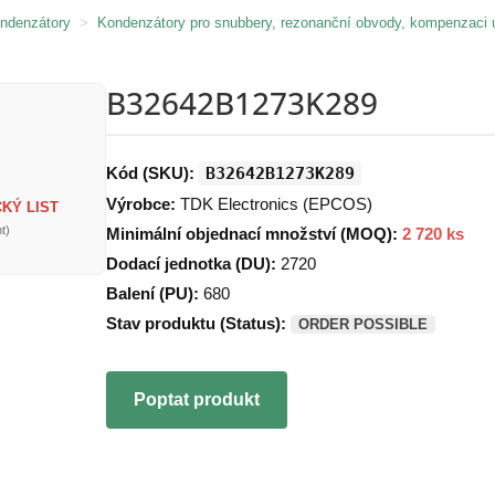
ondenzátory
>
Kondenzátory pro snubbery, rezonanční obvody, kompenzaci 
B32642B1273K289
Kód (SKU):
B32642B1273K289
Výrobce:
TDK Electronics (EPCOS)
KÝ LIST
t)
Minimální objednací množství (MOQ):
2 720 ks
Dodací jednotka (DU):
2720
Balení (PU):
680
Stav produktu (Status):
ORDER POSSIBLE
Poptat produkt