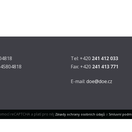
804818
Tel: +420
241 412 033
Z45804818
Fax: +420
241 413 771
E-mail:
doe@doe.cz
omocí reCAPTCHA a platí pro něj
a
Zásady ochrany osobních údajů
Smluvní podm