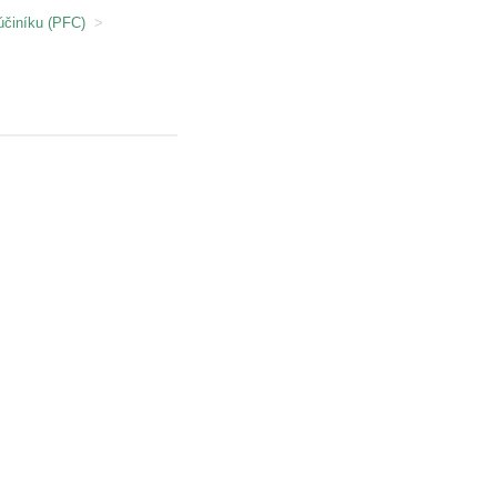
účiníku (PFC)
>