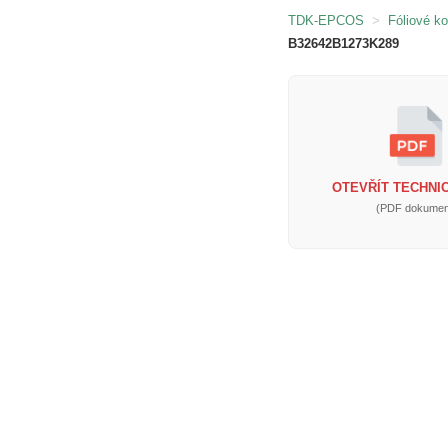
TDK-EPCOS
>
Fóliové k
B32642B1273K289
OTEVŘÍT TECHNIC
(PDF dokumen