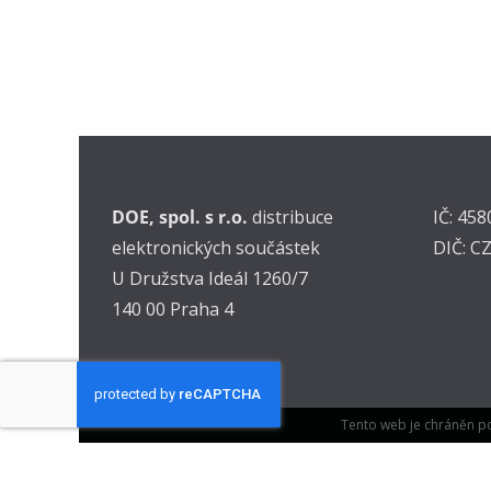
DOE, spol. s r.o.
distribuce
IČ: 45
elektronických součástek
DIČ: C
U Družstva Ideál 1260/7
140 00 Praha 4
Tento web je chráněn p