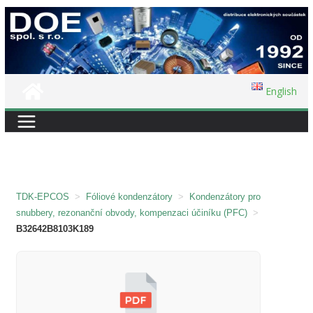
Přeskočit
na
obsah
English
TDK-EPCOS
>
Fóliové kondenzátory
>
Kondenzátory pro
snubbery, rezonanční obvody, kompenzaci účiníku (PFC)
>
B32642B8103K189