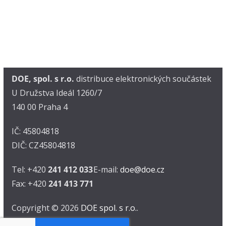
DOE, spol. s r.o.
distribuce elektronických součástek
U Družstva Ideál 1260/7
140 00 Praha 4
IČ: 45804818
DIČ: CZ45804818
Tel: +420
241 412 033
E-mail:
doe@doe.cz
Fax: +420
241 413 771
Copyright © 2026
DOE spol. s r.o.
.