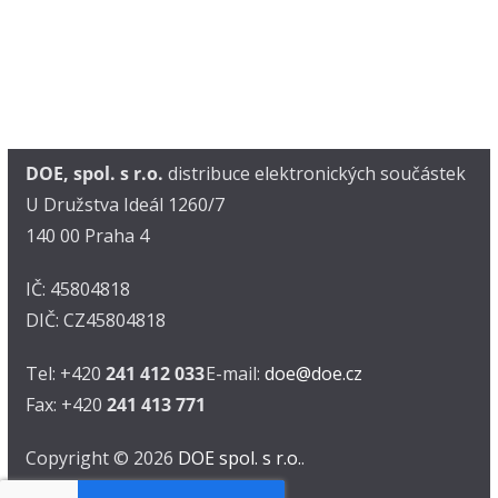
DOE, spol. s r.o.
distribuce elektronických součástek
U Družstva Ideál 1260/7
140 00 Praha 4
IČ: 45804818
DIČ: CZ45804818
Tel: +420
241 412 033
E-mail:
doe@doe.cz
Fax: +420
241 413 771
Copyright © 2026
DOE spol. s r.o.
.