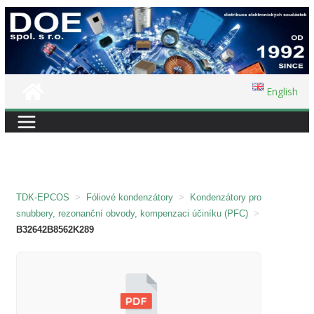
Přeskočit
na
obsah
English
TDK-EPCOS
>
Fóliové kondenzátory
>
Kondenzátory pro
snubbery, rezonanční obvody, kompenzaci účiníku (PFC)
>
B32642B8562K289