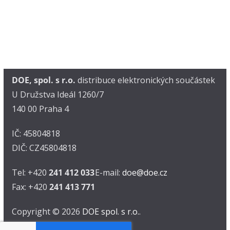
DOE, spol. s r.o.
distribuce elektronických součástek
U Družstva Ideál 1260/7
140 00 Praha 4
IČ: 45804818
DIČ: CZ45804818
Tel: +420
241 412 033
E-mail:
doe@doe.cz
Fax: +420
241 413 771
Copyright © 2026
DOE spol. s r.o.
.