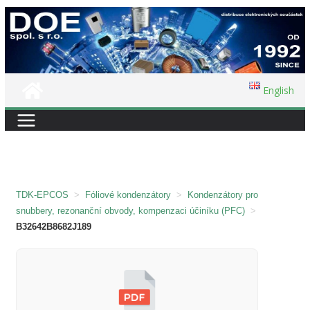
Přeskočit
na
obsah
English
TDK-EPCOS
>
Fóliové kondenzátory
>
Kondenzátory pro
snubbery, rezonanční obvody, kompenzaci účiníku (PFC)
>
B32642B8682J189