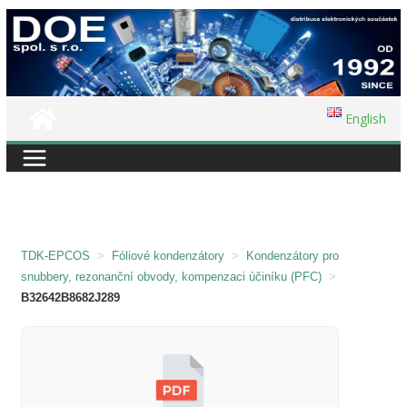
Přeskočit
na
obsah
English
TDK-EPCOS
>
Fóliové kondenzátory
>
Kondenzátory pro
snubbery, rezonanční obvody, kompenzaci účiníku (PFC)
>
B32642B8682J289