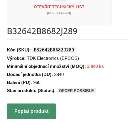
OTEVŘÍT TECHNICKÝ LIST
(PDF dokument)
B32642B8682J289
Kód (SKU):
B32642B8682J289
Výrobce:
TDK Electronics (EPCOS)
Minimální objednací množství (MOQ):
3 840 ks
Dodací jednotka (DU):
3840
Balení (PU):
960
Stav produktu (Status):
ORDER POSSIBLE
Poptat produkt