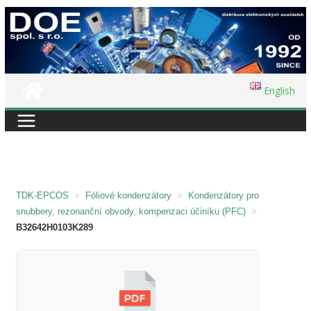
Přeskočit
na
obsah
English
TDK-EPCOS
>
Fóliové kondenzátory
>
Kondenzátory pro
snubbery, rezonanční obvody, kompenzaci účiníku (PFC)
>
B32642H0103K289