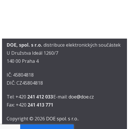
DOE, spol. s r.o.
distribuce elektronických součástek
U Družstva Ideál 1260/7
140 00 Praha 4
IČ: 45804818
DIČ: CZ45804818
Tel: +420
241 412 033
E-mail:
doe@doe.cz
Fax: +420
241 413 771
Copyright © 2026
DOE spol. s r.o.
.