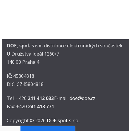
DOE, spol. s r.o.
distribuce elektronických součástek
U Družstva Ideál 1260/7
140 00 Praha 4
IČ: 45804818
DIČ: CZ45804818
Tel: +420
241 412 033
E-mail:
doe@doe.cz
Fax: +420
241 413 771
Copyright © 2026
DOE spol. s r.o.
.