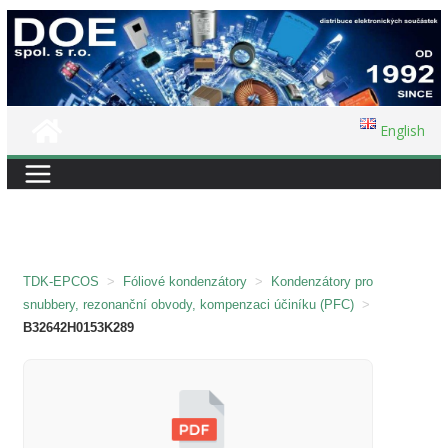
Přeskočit
na
obsah
English
TDK-EPCOS
>
Fóliové kondenzátory
>
Kondenzátory pro
snubbery, rezonanční obvody, kompenzaci účiníku (PFC)
>
B32642H0153K289