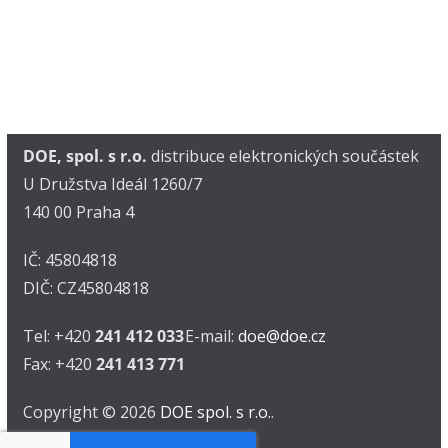
DOE, spol. s r.o.
distribuce elektronických součástek
U Družstva Ideál 1260/7
140 00 Praha 4
IČ: 45804818
DIČ: CZ45804818
Tel: +420
241 412 033
E-mail:
doe@doe.cz
Fax: +420
241 413 771
Copyright © 2026
DOE spol. s r.o.
.