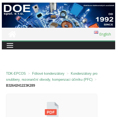
Přeskočit
na
obsah
English
TDK-EPCOS
>
Fóliové kondenzátory
>
Kondenzátory pro
snubbery, rezonanční obvody, kompenzaci účiníku (PFC)
>
B32642H1223K289