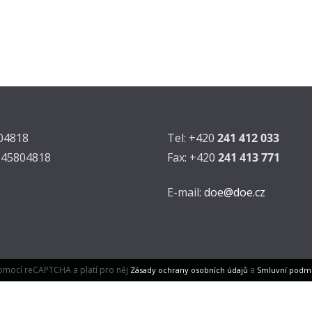
804818
Tel: +420
241 412 033
Z45804818
Fax: +420
241 413 771
E-mail:
doe@doe.cz
omocí reCAPTCHA a platí pro něj
a
Zásady ochrany osobních údajů
Smluvní podm