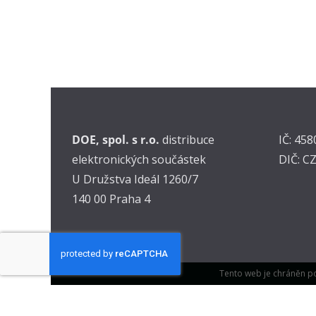
DOE, spol. s r.o.
distribuce
IČ: 45
elektronických součástek
DIČ: C
U Družstva Ideál 1260/7
140 00 Praha 4
Tento web je chráněn p