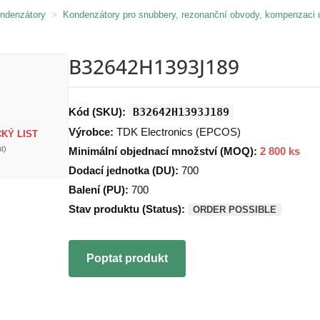
ondenzátory
>
Kondenzátory pro snubbery, rezonanční obvody, kompenzaci 
B32642H1393J189
Kód (SKU):
B32642H1393J189
Výrobce:
TDK Electronics (EPCOS)
KÝ LIST
t)
Minimální objednací množství (MOQ):
2 800 ks
Dodací jednotka (DU):
700
Balení (PU):
700
Stav produktu (Status):
ORDER POSSIBLE
Poptat produkt