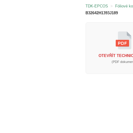
TDK-EPCOS
>
Fóliové k
B32642H1393J189
OTEVŘÍT TECHNIC
(PDF dokumen