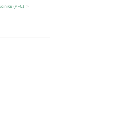
účiníku (PFC)
>