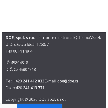
DOE, spol. s r.o.
distribuce elektronických součástek
U Družstva Ideál 1260/7
140 00 Praha 4
IČ: 45804818
DIČ: CZ45804818
Tel: +420
241 412 033
E-mail:
doe@doe.cz
Fax: +420
241 413 771
Copyright © 2026
DOE spol. s r.o.
.