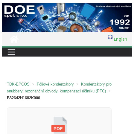
Přeskočit
na
obsah
English
TDK-EPCOS
>
Fóliové kondenzátory
>
Kondenzátory pro
snubbery, rezonanční obvody, kompenzaci účiníku (PFC)
>
B32642H1682K000