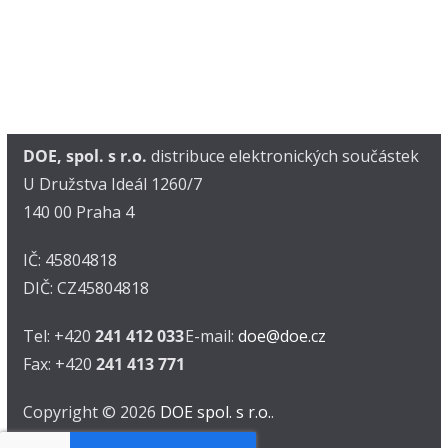
DOE, spol. s r.o.
distribuce elektronických součástek
U Družstva Ideál 1260/7
140 00 Praha 4
IČ: 45804818
DIČ: CZ45804818
Tel: +420
241 412 033
E-mail:
doe@doe.cz
Fax: +420
241 413 771
Copyright © 2026
DOE spol. s r.o.
.