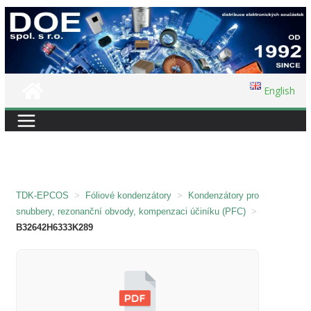
Přeskočit
na
obsah
English
TDK-EPCOS
>
Fóliové kondenzátory
>
Kondenzátory pro
snubbery, rezonanční obvody, kompenzaci účiníku (PFC)
>
B32642H6333K289