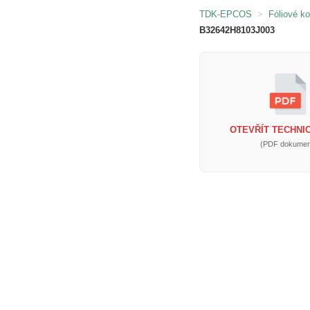
TDK-EPCOS
>
Fóliové k
B32642H8103J003
OTEVŘÍT TECHNIC
(PDF dokumen