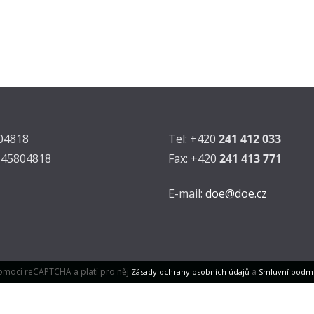
804818
Tel: +420
241 412 033
Z45804818
Fax: +420
241 413 771
E-mail:
doe@doe.cz
omocí reCAPTCHA a platí pro něj
a
Zásady ochrany osobních údajů
Smluvní podm