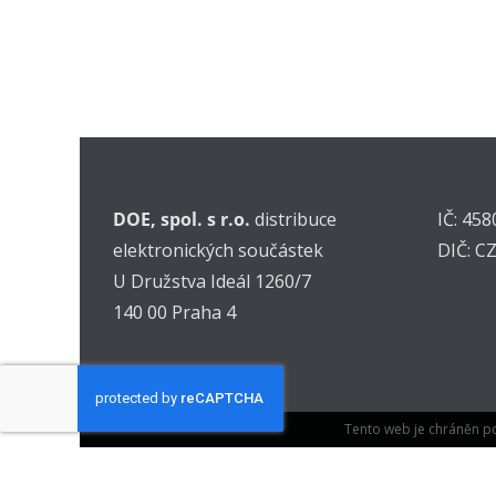
DOE, spol. s r.o.
distribuce
IČ: 45
elektronických součástek
DIČ: C
U Družstva Ideál 1260/7
140 00 Praha 4
Tento web je chráněn p