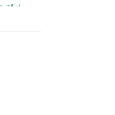
účiníku (PFC)
>