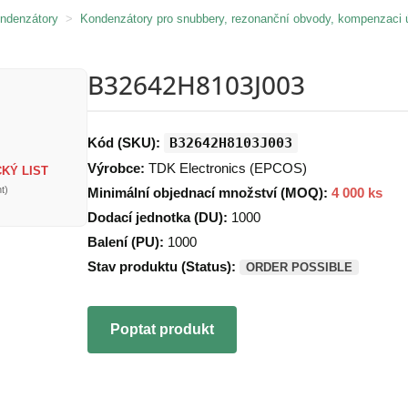
ondenzátory
>
Kondenzátory pro snubbery, rezonanční obvody, kompenzaci 
B32642H8103J003
Kód (SKU):
B32642H8103J003
Výrobce:
TDK Electronics (EPCOS)
KÝ LIST
t)
Minimální objednací množství (MOQ):
4 000 ks
Dodací jednotka (DU):
1000
Balení (PU):
1000
Stav produktu (Status):
ORDER POSSIBLE
Poptat produkt