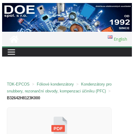
Přeskočit
na
obsah
English
TDK-EPCOS
>
Fóliové kondenzátory
>
Kondenzátory pro
snubbery, rezonanční obvody, kompenzaci účiníku (PFC)
>
B32642H8123K000