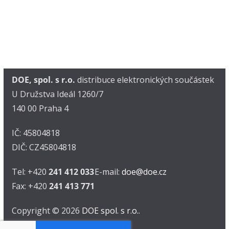
DOE, spol. s r.o.
distribuce elektronických součástek
U Družstva Ideál 1260/7
140 00 Praha 4
IČ: 45804818
DIČ: CZ45804818
Tel: +420
241 412 033
E-mail:
doe@doe.cz
Fax: +420
241 413 771
Copyright © 2026
DOE spol. s r.o.
.