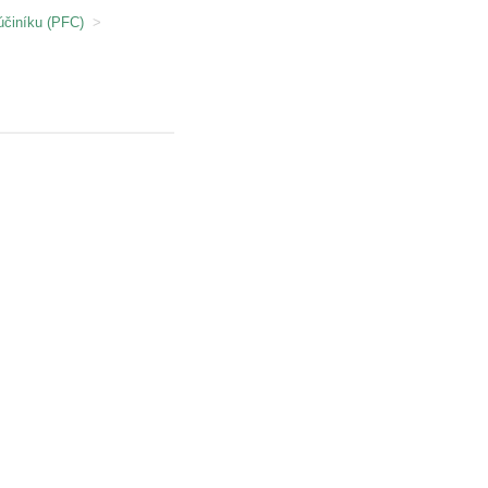
účiníku (PFC)
>