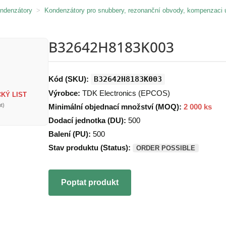
ondenzátory
>
Kondenzátory pro snubbery, rezonanční obvody, kompenzaci 
B32642H8183K003
Kód (SKU):
B32642H8183K003
Výrobce:
TDK Electronics (EPCOS)
KÝ LIST
t)
Minimální objednací množství (MOQ):
2 000 ks
Dodací jednotka (DU):
500
Balení (PU):
500
Stav produktu (Status):
ORDER POSSIBLE
Poptat produkt