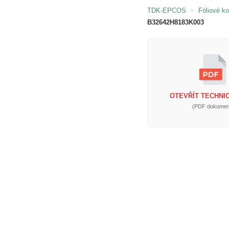
TDK-EPCOS
>
Fóliové k
B32642H8183K003
OTEVŘÍT TECHNIC
(PDF dokumen