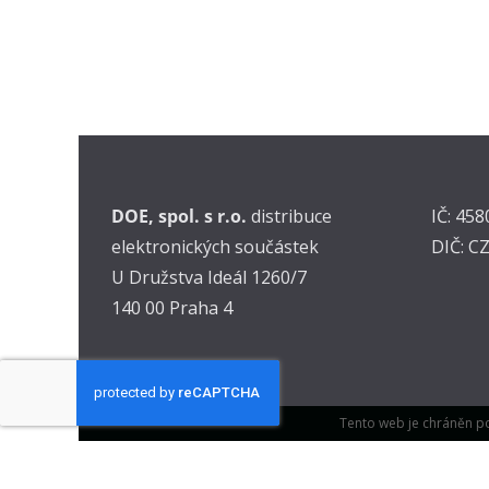
DOE, spol. s r.o.
distribuce
IČ: 45
elektronických součástek
DIČ: C
U Družstva Ideál 1260/7
140 00 Praha 4
Tento web je chráněn p