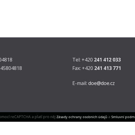
804818
Tel: +420
241 412 033
Z45804818
Fax: +420
241 413 771
E-mail:
doe@doe.cz
omocí reCAPTCHA a platí pro něj
a
Zásady ochrany osobních údajů
Smluvní podm